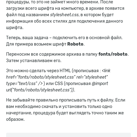
процедуры, то это не займет много времени. После
загрузки всего шрифта на компьютер, в архиве появится
файл под названием
stylesheet.css
, в котором будет
информация обо всех стилях для подключения данного
шрифта.
Теперь, ваша задача – подключить его в основной файл.
Для примера возьмем шрифт
Roboto
.
Переносим все содержимое архива в папку
fonts/roboto
.
Затем устанавливаем его.
Это можно сделать через HTML (прописывая :
<link
href="fonts/roboto/stylesheet.css" rel="stylesheet"
type="text/css" />
) или CSS (прописывая
@import
url("fonts/roboto/stylesheet.css"))
.
Не забывайте правильно прописывать путь к файлу. Если
вам необходимо скачать и установить только одно
начертание, процедура будет выглядеть точно таким же
образом.