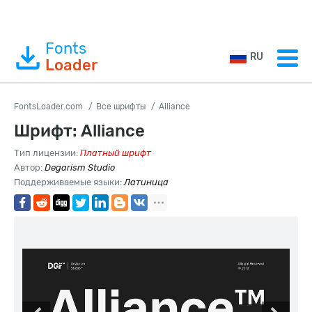
Fonts
RU
Loader
FontsLoader.com
Все шрифты
Alliance
Шрифт: Alliance
Тип лицензии:
Платный шрифт
Автор:
Degarism Studio
Поддерживаемые языки:
Латиница