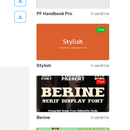
PF Handbook Pro
0 шрифтов
Free
Stylish
0 шрифтов
Paid
Berine
0 шрифтов