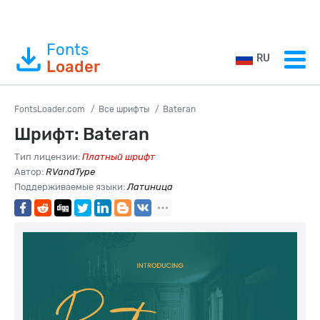
Fonts
RU
Loader
FontsLoader.com
Все шрифты
Bateran
Шрифт: Bateran
Тип лицензии:
Платный шрифт
Автор:
RVandType
Поддерживаемые языки:
Латиница