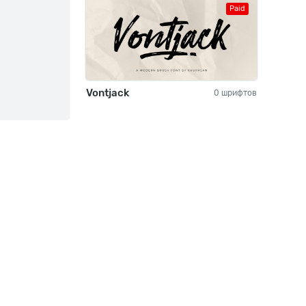
Paid
Vontjack
0 шрифтов