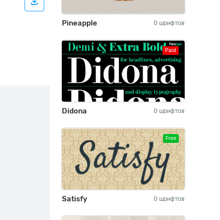
Pineapple
0 шрифтов
Paid
Didona
0 шрифтов
Free
Satisfy
0 шрифтов