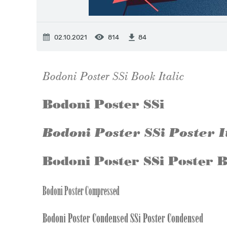
02.10.2021
814
84