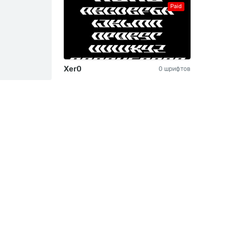
Paid
Xer0
0 шрифтов