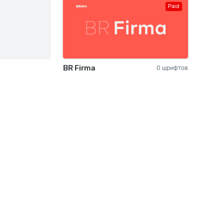
Paid
BR Firma
0 шрифтов