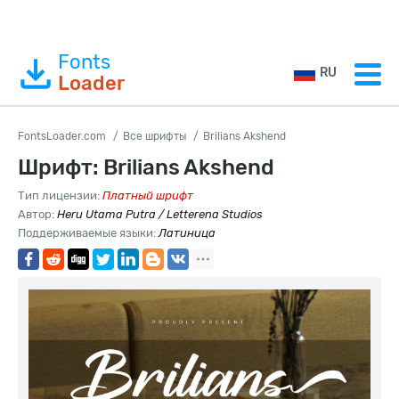
Fonts
RU
Loader
FontsLoader.com
Все шрифты
Brilians Akshend
Шрифт: Brilians Akshend
Тип лицензии:
Платный шрифт
Автор:
Heru Utama Putra / Letterena Studios
Поддерживаемые языки:
Латиница