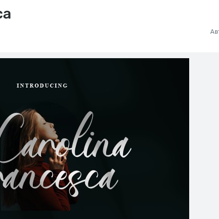
ca
Ав