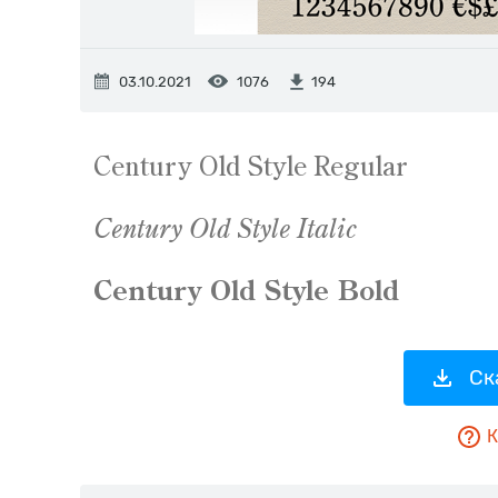
03.10.2021
1076
194
Ск
К