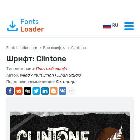
Fonts
RU
Loader
FontsLoader.com
Все шрифты
Clintone
Шрифт: Clintone
Тип лицензии:
Платный шрифт
Автор:
Wilda Ainun Jinan | Jinan Studio
Поддерживаемые языки:
Латиница