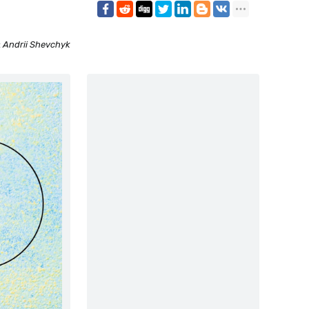
:
Andrii Shevchyk