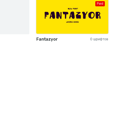
Paid
Fantazyor
0 шрифтов