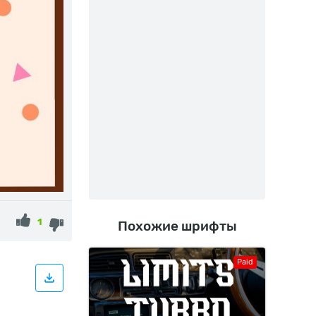
1
Похожие шрифты
Paid