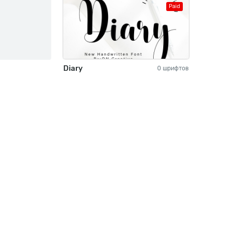
Paid
Diary
0 шрифтов