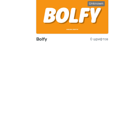
Unknown
Bolfy
0 шрифтов