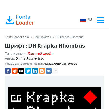
Fonts
RU
Loader
FontsLoader.com
Все шрифты
DR Krapka Rhombus
Шрифт: DR Krapka Rhombus
Тип лицензии:
Платный шрифт
Автор:
Dmitry Rastvortsev
Поддерживаемые языки:
Кириллица, латиница