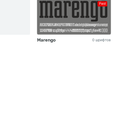
Paid
Marengo
0 шрифтов