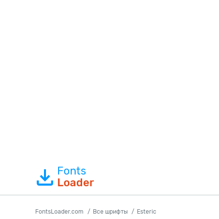
Fonts
Loader
FontsLoader.com
Все шрифты
Esteric