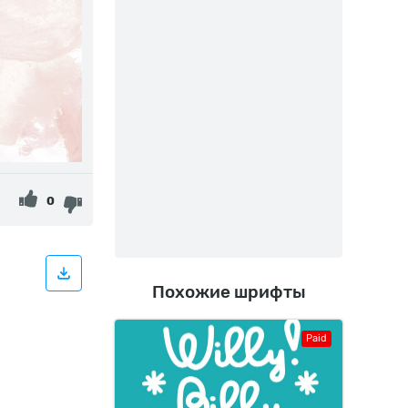
0
Похожие шрифты
Paid