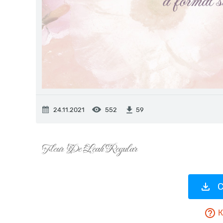
24.11.2021
552
59
С
К