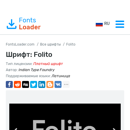
Fonts
RU
Loader
FontsLoader.com
Все шрифты
Folito
Шрифт: Folito
Тип лицензии:
Платный шрифт
Автор:
Indian Type Foundry
Поддерживаемые языки:
Латиница