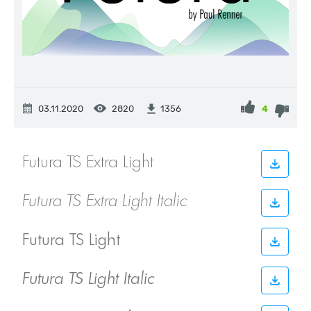
03.11.2020
2820
4
1356