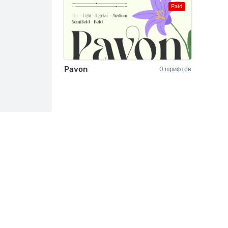
Paid
Pavon
0 шрифтов