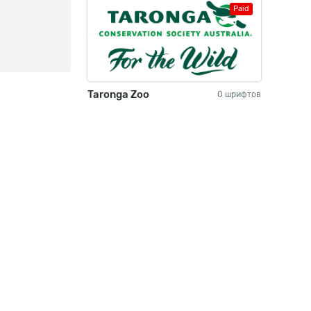
Paid
Taronga Zoo
0 шрифтов