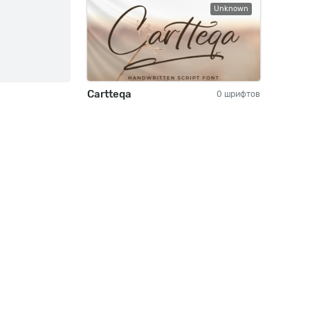
Unknown
Cartteqa
0 шрифтов