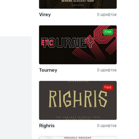
Virey
0 шрифтов
Free
Tourney
0 шрифтов
Paid
Righris
0 шрифтов