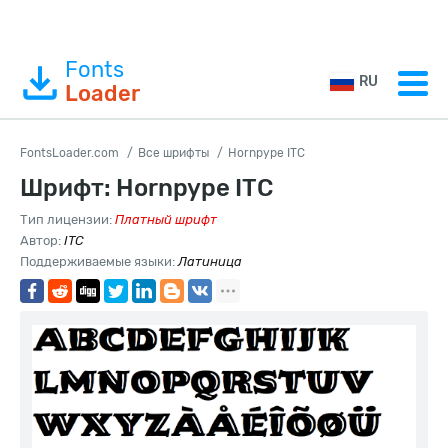
Fonts
RU
Loader
FontsLoader.com
Все шрифты
Hornpype ITC
Шрифт: Hornpype ITC
Тип лицензии:
Платный шрифт
Автор:
ITC
Поддерживаемые языки:
Латиница