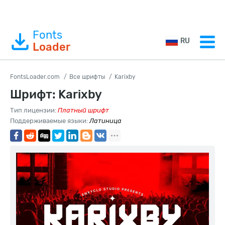
Fonts
RU
Loader
FontsLoader.com
Все шрифты
Karixby
Шрифт: Karixby
Тип лицензии:
Платный шрифт
Поддерживаемые языки:
Латиница