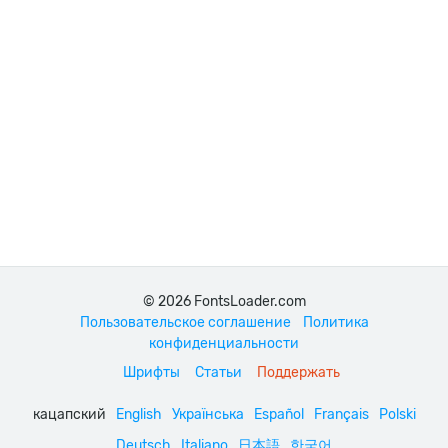
© 2026 FontsLoader.com
Пользовательское соглашение
Политика
конфиденциальности
Шрифты
Статьи
Поддержать
кацапский
English
Українська
Español
Français
Polski
Deutsch
Italiano
日本語
한국어