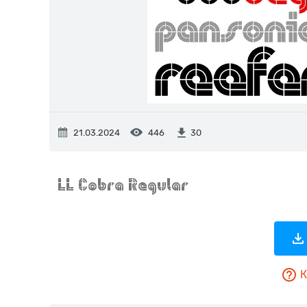
21.03.2024
446
30
К