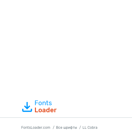
Fonts
Loader
FontsLoader.com
Все шрифты
LL Cobra