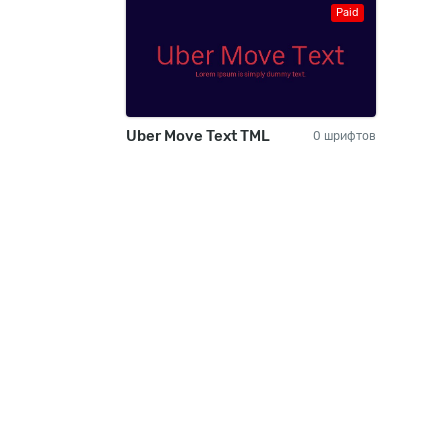
Paid
Uber Move Text TML
0 шрифтов