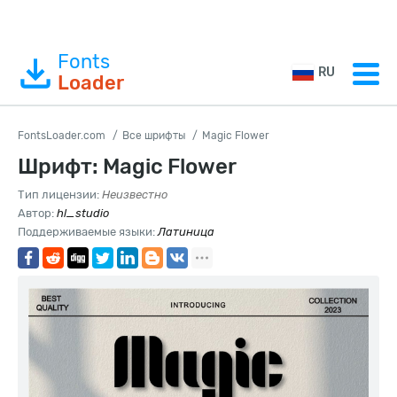
Fonts
RU
Loader
FontsLoader.com
Все шрифты
Magic Flower
Шрифт: Magic Flower
Тип лицензии:
Неизвестно
Автор:
hl_studio
Поддерживаемые языки:
Латиница