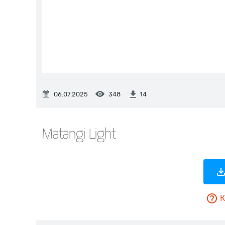
06.07.2025
348
14
К