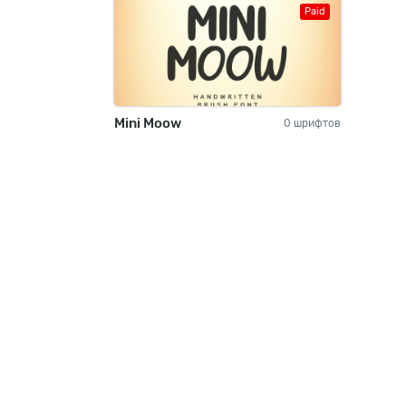
Paid
Mini Moow
0 шрифтов