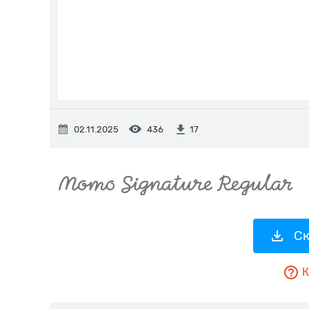
02.11.2025
436
17
Ск
К