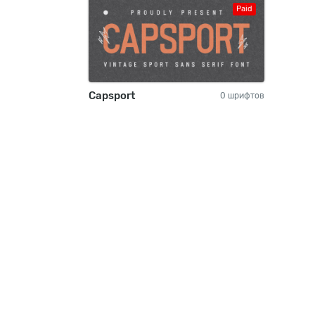
Paid
Capsport
0 шрифтов