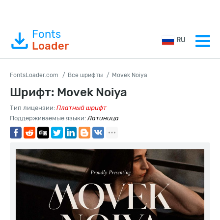
Fonts
RU
Loader
FontsLoader.com
Все шрифты
Movek Noiya
Шрифт: Movek Noiya
Тип лицензии:
Платный шрифт
Поддерживаемые языки:
Латиница