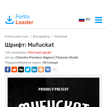
Fonts
RU
Loader
FontsLoader.com
Все шрифты
Mufuckat
Шрифт: Mufuckat
Тип лицензии:
Платный шрифт
Автор:
Chandra Prasetya Negara | Filosovis Studio
Поддерживаемые языки:
Латиница