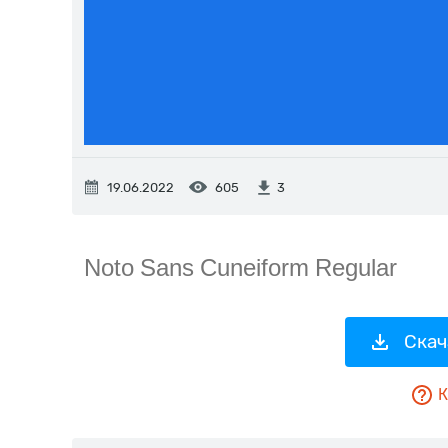
19.06.2022
605
3
Скач
К