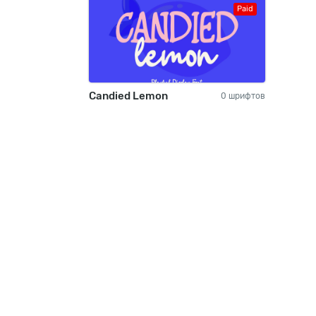
Paid
Candied Lemon
0 шрифтов