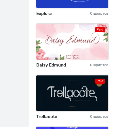
Explora
0 шрифтов
Paid
Daisy Edmund
0 шрифтов
Paid
Trellacote
0 шрифтов