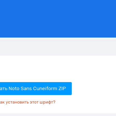
ать Noto Sans Cuneiform ZIP
ак установить этот шрифт?