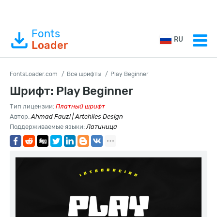
Fonts
RU
Loader
FontsLoader.com
Все шрифты
Play Beginner
Шрифт: Play Beginner
Тип лицензии:
Платный шрифт
Автор:
Ahmad Fauzi | Artchiles Design
Поддерживаемые языки:
Латиница