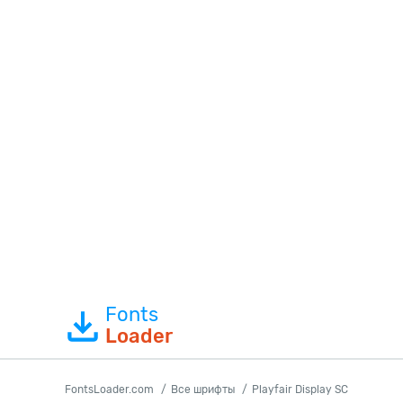
Fonts
Loader
FontsLoader.com
Все шрифты
Playfair Display SC