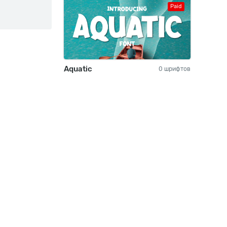
Paid
Aquatic
0 шрифтов