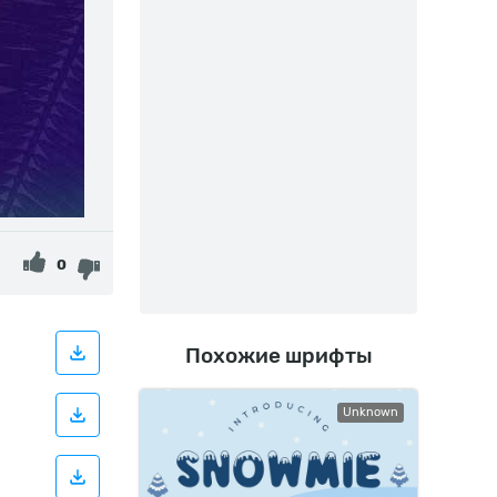
0
Похожие шрифты
Unknown