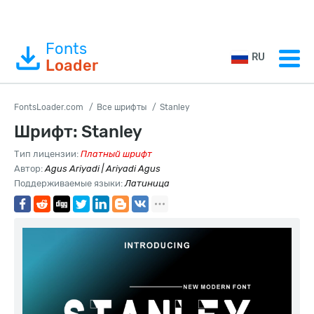
Fonts
RU
Loader
FontsLoader.com
Все шрифты
Stanley
Шрифт: Stanley
Тип лицензии:
Платный шрифт
Автор:
Agus Ariyadi | Ariyadi Agus
Поддерживаемые языки:
Латиница