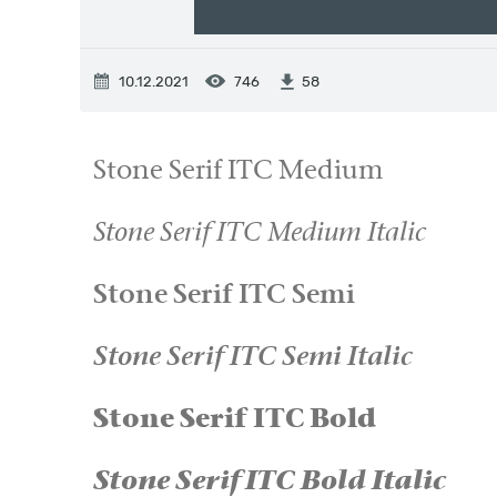
10.12.2021
746
58