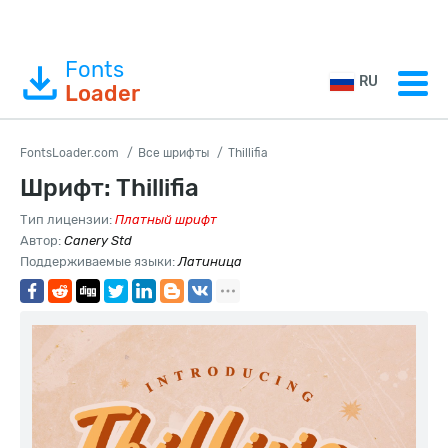
Fonts
RU
Loader
FontsLoader.com
Все шрифты
Thillifia
Шрифт: Thillifia
Тип лицензии:
Платный шрифт
Автор:
Canery Std
Поддерживаемые языки:
Латиница