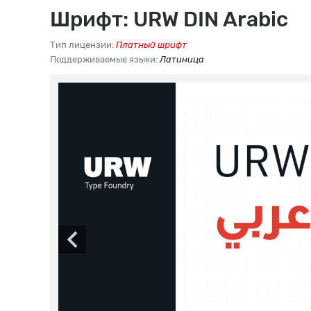
Шрифт: URW DIN Arabic
Тип лицензии:
Платный шрифт
Поддерживаемые языки:
Латиница