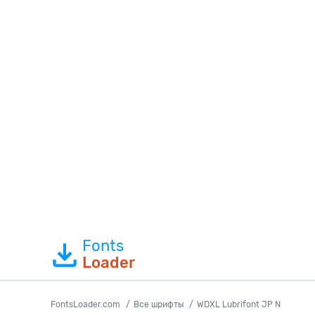
Fonts
Loader
FontsLoader.com
Все шрифты
WDXL Lubrifont JP N