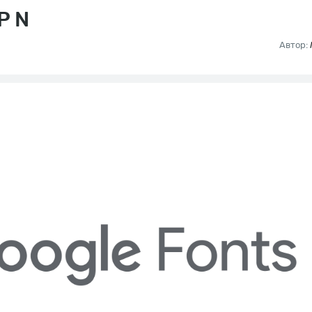
P N
Автор: