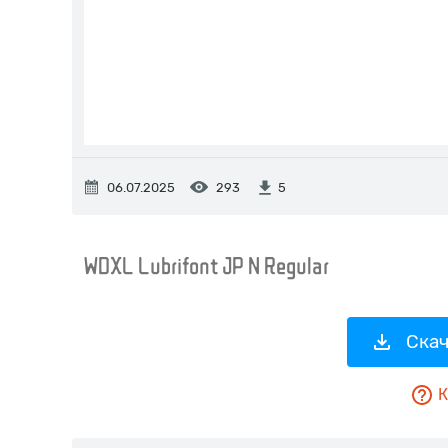
06.07.2025
293
5
Скач
К