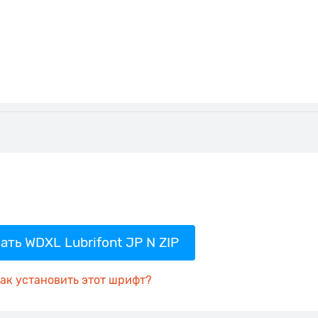
ать WDXL Lubrifont JP N ZIP
ак установить этот шрифт?