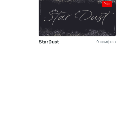
Paid
StarDust
0 шрифтов