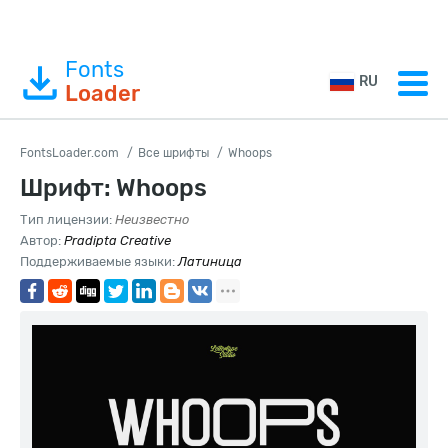
Fonts
RU
Loader
FontsLoader.com
Все шрифты
Whoops
Шрифт: Whoops
Тип лицензии:
Неизвестно
Автор:
Pradipta Creative
Поддерживаемые языки:
Латиница