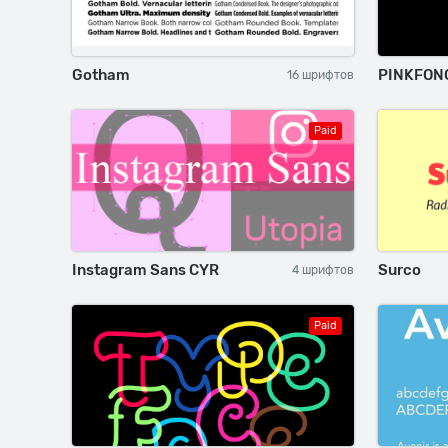
Gotham
PINKFON
16 шрифтов
Paid
Instagram Sans CYR
Surco
4 шрифтов
Paid