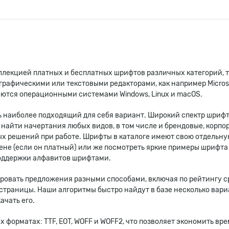
оллекцией платных и бесплатных шрифтов различных категорий, т
афическими или текстовыми редакторами, как например Microsoft 
аются операционными системами Windows, Linux и macOS.
 наиболее подходящий для себя вариант. Широкий спектр шрифт
 найти начертания любых видов, в том числе и брендовые, корп
х решений при работе. Шрифты в каталоге имеют свою отдельну
не (если он платный) или же посмотреть яркие примеры шрифта 
поддержки алфавитов шрифтами.
тировать предложения разными способами, включая по рейтингу 
 страницы. Наши алгоритмы быстро найдут в базе несколько вариа
ачать его.
форматах: TTF, EOT, WOFF и WOFF2, что позволяет экономить вре