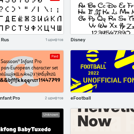
 Rus
Disney
1 шрифтов
Paid
nfant Pro
eFootball
2 шрифтов
Unknown