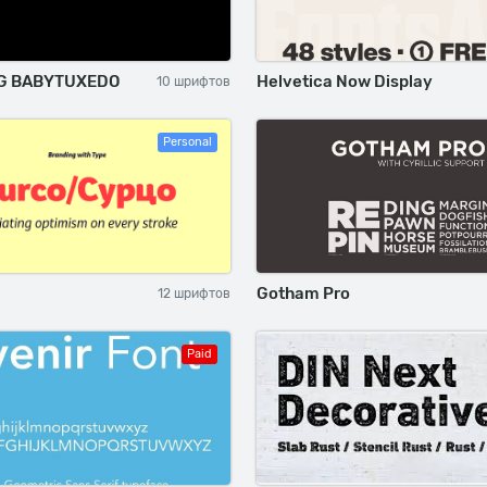
G BABYTUXEDO
Helvetica Now Display
10 шрифтов
Personal
Gotham Pro
12 шрифтов
Paid