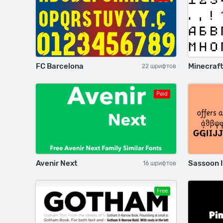
FC Barcelona
Minecraft
22 шрифтов
Paid
Avenir Next
Sassoon I
16 шрифтов
Free