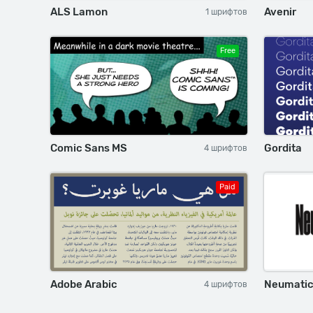
ALS Lamon
Avenir
1 шрифтов
Free
Comic Sans MS
Gordita
4 шрифтов
Paid
Adobe Arabic
Neumatic
4 шрифтов